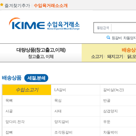
|
즐겨찾기추가
수입육거래소소개
등갈비
차돌양
대량상품(창고출고,이체)
배송상품
창고출고, 이체
소고기
돼지고기
닭,
배송상품
세절,분쇄
수입소고기
LA갈비
갈비살(늑간)
목뼈
목심
반골
사골
사태
삼겹양지
앞다리.전각
양지갈비
우둔
잡뼈
조각등갈비
차돌박이