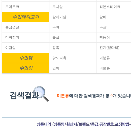
토마호크
토시살
티본스테이크
수입돼지고기
갈매기살
갈비
롤삼겹살
목뼈
목살
미박전지
볼살
뼈등심
이겹살
장족
전지(앞다리)
수입닭
닭도리육
미분류
수입양
민찌
미분류
미분류
에 대한 검색결과가 총
0
개 있습니