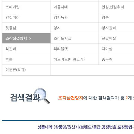
스페어립
아롱사태
안심,안심추리
양깃머리
양지늑간
염통
윗등심
양지
양지갈비
조각삼겹양지
조각토시살
진갈비살
척갈비
척리블렛
치마살
학본
헤드미트(머릿고기)
홍두깨
미분류(와규)
조각삼겹양지
에 대한 검색결과가 총
2
개