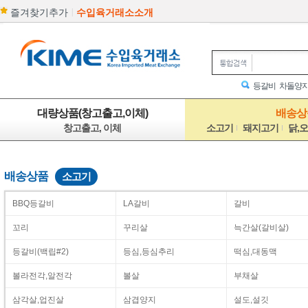
|
즐겨찾기추가
수입육거래소소개
등갈비
차돌양
대량상품(창고출고,이체)
배송상품
창고출고, 이체
소고기
돼지고기
닭,
배송상품
소고기
BBQ등갈비
LA갈비
갈비
꼬리
꾸리살
늑간살(갈비살)
등갈비(백립#2)
등심,등심추리
떡심,대동맥
볼라전각,알전각
볼살
부채살
삼각살,업진살
삼겹양지
설도,설깃