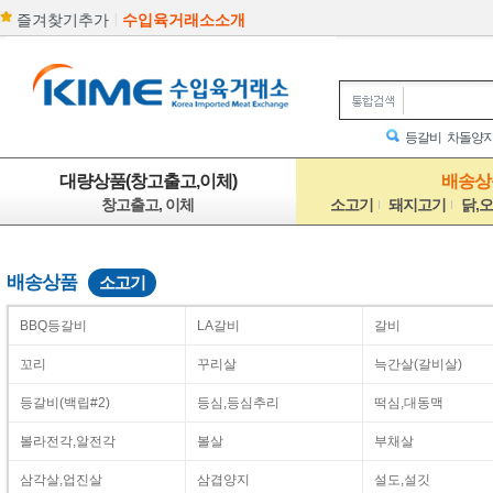
|
즐겨찾기추가
수입육거래소소개
등갈비
차돌양
대량상품(창고출고,이체)
배송상품
창고출고, 이체
소고기
돼지고기
닭,
배송상품
소고기
BBQ등갈비
LA갈비
갈비
꼬리
꾸리살
늑간살(갈비살)
등갈비(백립#2)
등심,등심추리
떡심,대동맥
볼라전각,알전각
볼살
부채살
삼각살,업진살
삼겹양지
설도,설깃