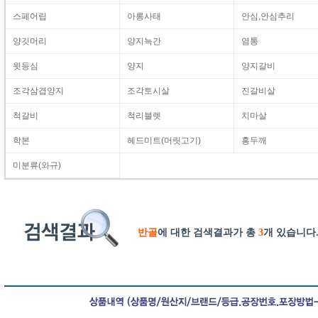
스페어립
아롱사태
안심,안심추리
양깃머리
양지늑간
염통
윗등심
양지
양지갈비
조각삼겹양지
조각토시살
진갈비살
척갈비
척리블렛
치마살
학본
헤드미트(머릿고기)
홍두깨
미분류(와규)
반골
에 대한 검색결과가 총
3
개 있습니다