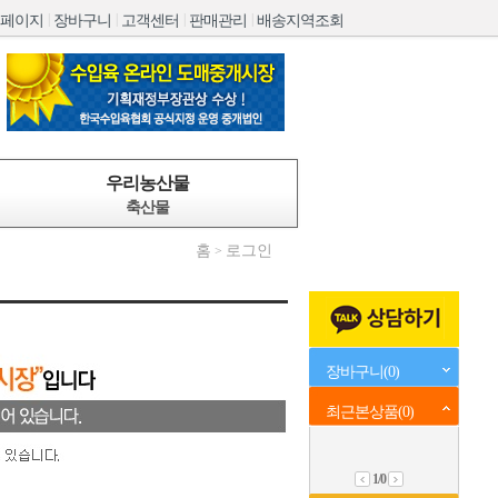
|
|
|
|
페이지
장바구니
고객센터
판매관리
배송지역조회
우리농산물
축산물
홈
로그인
>
장바구니(0)
최근본상품(0)
1
/0