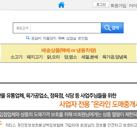
|
회원가입
마이
등갈비
차돌양지
목뼈
삼겹살
로인립
배송상품(택배 or 냉동차량)
소고기
돼지고기
닭,오리
양,염소
세절,분쇄
육가공,양념육